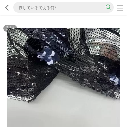
2
/
4