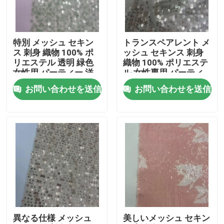
わたしたち に つい て
特別 メッシュ セキン
トランスペアレント メ
ス 刺身 織物 100% ポ
ッシュ セキンス 刺身
工場 ツアー
リエステル 透明 緑色
織物 100% ポリエステ
女性用 パーティー 洋
ル 女性専用 パーティ
服
ードレス
お問い合わせを送信
お問い合わせを送信
品質管理
連絡 ください
引金 を 求め て ください
フランスのテリー織の布地
異なる仕様 メッシュ
美しいメッシュ セキン
リネン ビスコース生地