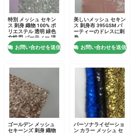
わたしたち に つい て
特別 メッシュ セキン
美しいメッシュ セキン
ス 刺身 織物 100% ポ
ス 刺身布 395GSM パ
リエステル 透明 緑色
ーティーのドレスに刺
工場 ツアー
女性用 パーティー 洋
身
服
お問い合わせを送信
お問い合わせを送信
品質管理
連絡 ください
引金 を 求め て ください
フランスのテリー織の布地
ゴールデン メッシュ
パーソナライゼーショ
セキーンズ 刺身 織物
ン カラー メッシュ セ
リネン ビスコース生地