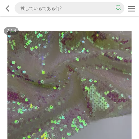
2
/
4