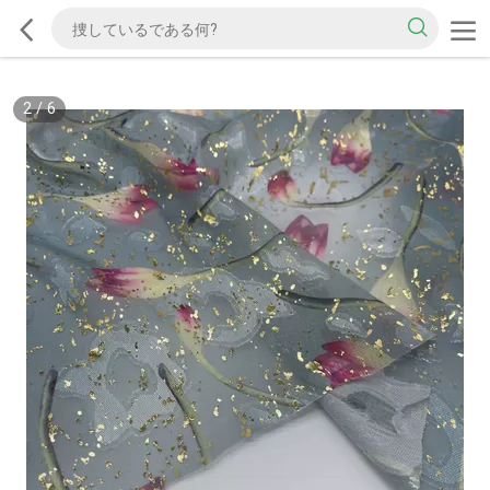
2
/
6