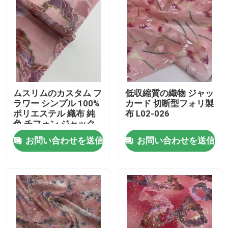
ムスリムのカスタム フ
低収縮質の織物 ジャッ
ラワー シンプル 100%
カード 切断型フォリ製
ポリエステル 織布 純
布 L02-026
色 チフォン ジャック
ワード 織布
お問い合わせを送信
お問い合わせを送信
家へ
製品
ビデオ