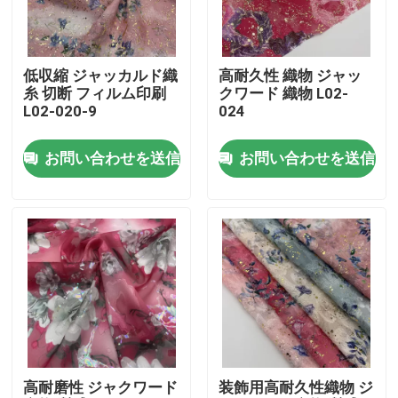
わたしたち に つい て
低収縮 ジャッカルド織
高耐久性 織物 ジャッ
糸 切断 フィルム印刷
クワード 織物 L02-
工場 ツアー
L02-020-9
024
お問い合わせを送信
お問い合わせを送信
品質管理
連絡 ください
引金 を 求め て ください
フランスのテリー織の布地
高耐磨性 ジャクワード
装飾用高耐久性織物 ジ
リネン ビスコース生地