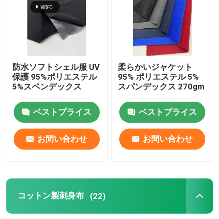
北極の羊毛の生地
柔らかい貝の生地
防水ソフトシェル服 UV
柔らかいジャケット
保護 95%ポリエステル
95% ポリエステル 5%
5%スペンデックス
スパンデックス 270gm
コットン製刺身布
ベストプライス
ベストプライス
スパンコールの刺繍の生地
お問い合わせ
お問い合わせ
織物 ジャックワード
ジャックワード布の編み
コットン製刺身布
(22)
スポーツ・ジャージー