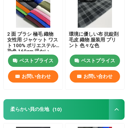
わたしたち に つい て
2 面 ブラシ 極毛 織物
環境に優しい布 抗錠剤
工場 ツアー
女性用 ジャケット ワス
毛皮 織物 服装用 プリ
ト 100% ポリエステル
ント 色々な色
染色 160gm 温かい
品質管理
ベストプライス
ベストプライス
連絡 ください
お問い合わせ
お問い合わせ
引金 を 求め て ください
フランスのテリー織の布地
柔らかい貝の生地
(10)
リネン ビスコース生地