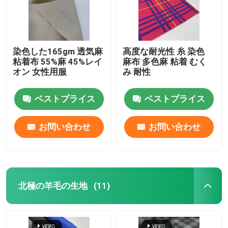
染色した165gm 透気麻
高度な耐光性 糸 染色
粘着布 55%麻 45%レイ
麻布 多色麻 粘着 むく
オン 女性用服
み 耐性
ベストプライス
ベストプライス
お問い合わせ
お問い合わせ
家へ
北極の羊毛の生地
(11)
製品
ビデオ