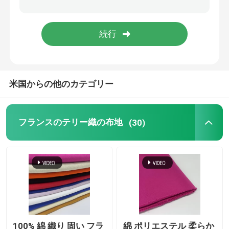
ツイードの編まれた生地
米国からの他のカテゴリー
フランスのテリー織の布地
(30)
100% 綿 織り 固い フラ
綿 ポリエステル 柔らか