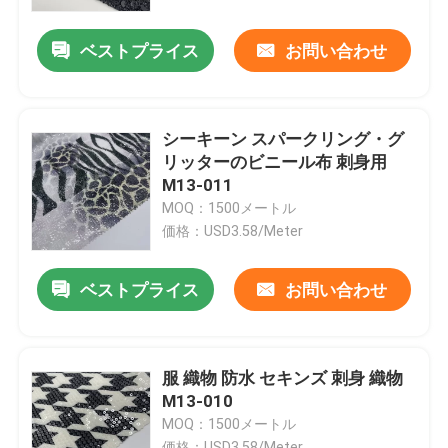
ベストプライス
お問い合わせ
わたしたち に つい て
工場 ツアー
シーキーン スパークリング・グ
リッターのビニール布 刺身用
品質管理
M13-011
MOQ：1500メートル
価格：USD3.58/Meter
連絡 ください
ベストプライス
お問い合わせ
引金 を 求め て ください
フランスのテリー織の布地
服 織物 防水 セキンズ 刺身 織物
M13-010
MOQ：1500メートル
リネン ビスコース生地
価格：USD3.58/Meter