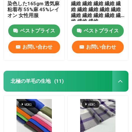
染色した165gm 透気麻
繊維 繊維 繊維 繊維 繊
粘着布 55%麻 45%レイ
維 繊維 繊維 繊維 繊維
オン 女性用服
繊維 繊維 繊維 繊維 繊
維 繊維 繊維
ベストプライス
ベストプライス
お問い合わせ
お問い合わせ
北極の羊毛の生地
(11)