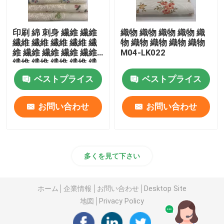
印刷 綿 刺身 繊維 繊維
織物 織物 織物 織物 織
繊維 繊維 繊維 繊維 繊
物 織物 織物 織物 織物
維 繊維 繊維 繊維 繊維
M04-LK022
繊維 繊維 繊維 繊維 繊
維 繊維 繊維 繊維 繊維
ベストプライス
ベストプライス
繊維 繊維 繊維 繊維 繊
維 繊維 繊維 繊維 繊維
繊維 繊維 繊維 繊維 繊
お問い合わせ
お問い合わせ
維 繊維 繊維 繊維 繊維
繊維 繊維
多くを見て下さい
ホーム
企業情報
お問い合わせ
Desktop Site
地図
Privacy Policy